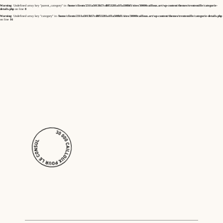
Warning
: Undefined array key "parent_category" in
/home/clients/2311a5013b57cd8f53281a1f1a508bf1/sites/30000cailloux.art/wp-content/themes/trentemille/categorie-
details.php
on line
8
Warning
: Undefined array key "category" in
/home/clients/2311a5013b57cd8f53281a1f1a508bf1/sites/30000cailloux.art/wp-content/themes/trentemille/categorie-details.php
on line
16